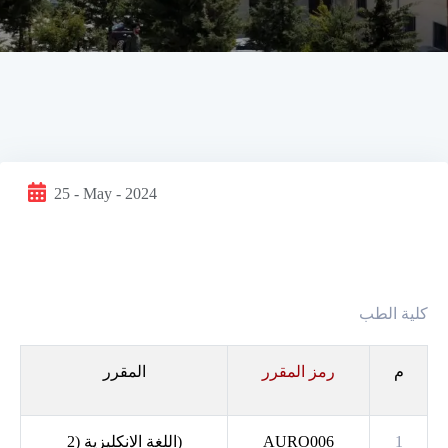
25 - May - 2024
كلية الطب
م
رمز المقرر
المقرر
1
AURO006
)
اللغة الانكليزية (2