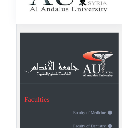
Faculties
Faculty of Medicine
Faculty of Dentistry