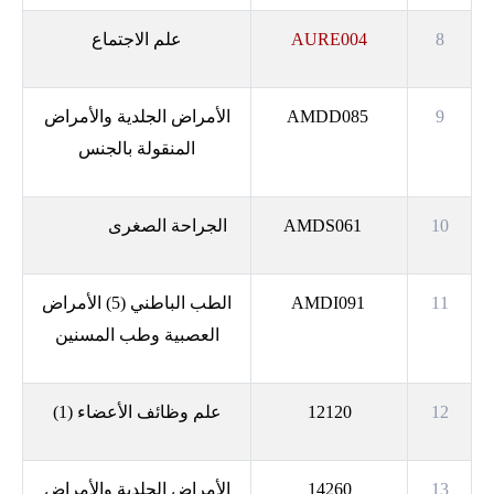
8
AURE004
علم الاجتماع
9
AMDD085
الأمراض الجلدية والأمراض
المنقولة بالجنس
10
AMDS061
الجراحة الصغرى
11
AMDI091
الطب الباطني (5) الأمراض
العصبية وطب المسنين
12
12120
علم وظائف الأعضاء (1)
13
14260
الأمراض الجلدية والأمراض