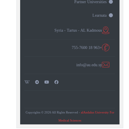
Partner Universities
Learnata
Syria - Tartus - AL Kadmous
+963 18 755-7600
info@au.edu.sy
Copyrights © 2026 All Rights Reserved -
alAndalus University For
Medical Sciences