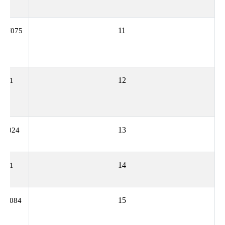
11
BM075
12
4221
13
RO024
14
1231
15
AF084