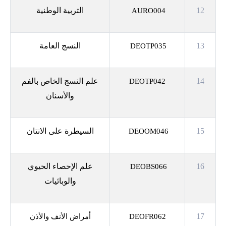
12
التربية الوطنية
AURO004
13
النسج العامة
DEOTP035
14
علم النسج الخاص بالفم
DEOTP042
والأسنان
15
السيطرة على الانتان
DEOOM046
16
علم الإحصاء الحيوي
DEOBS066
والوبائيات
17
DEOFR062
أمراض الأنف والأذن