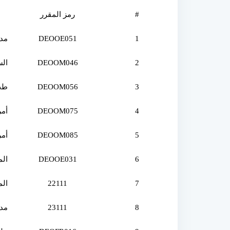
#
رمز المقرر
1
DEOOE051
مدا
2
DEOOM046
الس
3
DEOOM056
'طب
4
DEOOM075
أمر
5
DEOOM085
أمر
6
DEOOE031
الم
7
22111
الم
8
23111
مدا