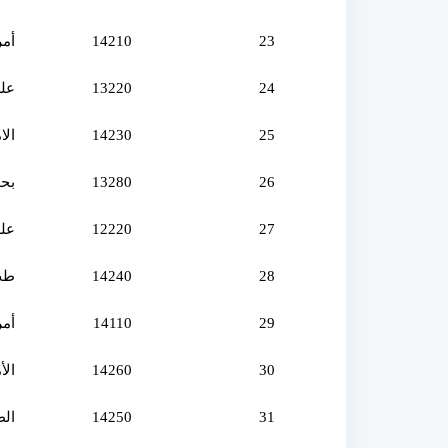
23
14210
أمراض باطن
24
13220
علم ا
25
14230
الا
26
13280
بحث
27
12220
علم
28
14240
طب 
29
14110
أمراض 
30
14260
الأ
31
14250
ال