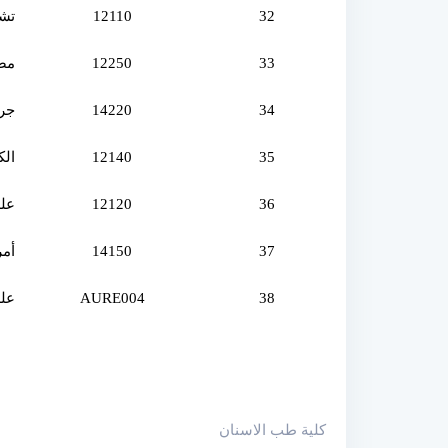
32
12110
تشريح 
33
12250
مصط
34
14220
جراحة 
35
12140
الك
36
12120
علم
37
14150
أمر
38
AURE004
علم
كلية طب الاسنان