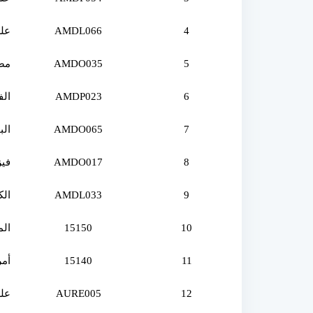
4
AMDL066
علم
5
AMDO035
مصط
6
AMDP023
الف
7
AMDO065
الب
8
AMDO017
فيز
9
AMDL033
الك
10
15150
الم
11
15140
أمر
12
AURE005
عل