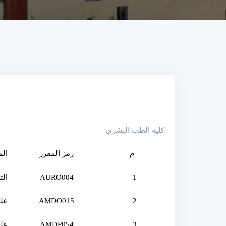
كلية الطب البشري
م
رمز المقرر
الم
1
AURO004
الت
2
AMDO015
علم
3
AMDP054
علم