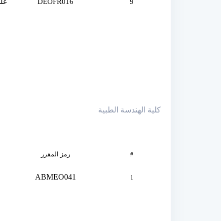
9
DEOFR016
علم
كلية الهندسة الطبية
رمز المقرر
#
ABMEO041
1