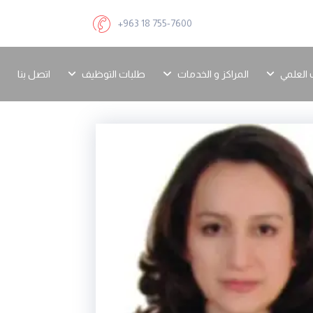
+963 18 755-7600
 العلمي
المراكز و الخدمات
طلبات التوظيف
اتصل بنا