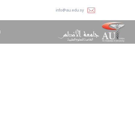
info@au.edu.sy
ا