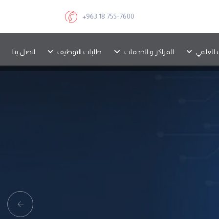
+963 18 755-7600
 العلمي
المراكز و الخدمات
طلبات التوظيف
اتصل بنا
revious