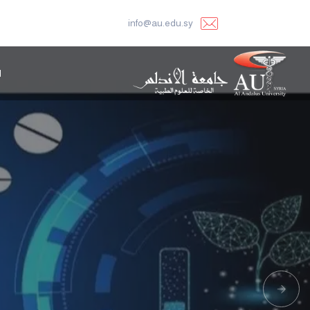
info@au.edu.sy
ا
Next