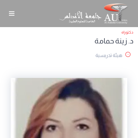
دكتوراه
د. زينة حمامة
هيئة تدريسية