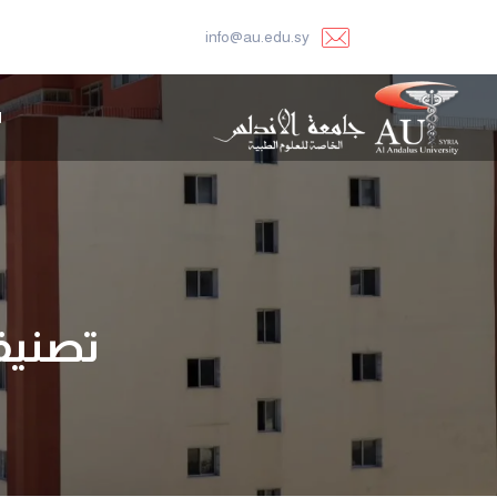
info@au.edu.sy
ا
تصنيف TIFIC INDEX 2026