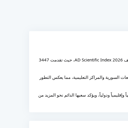
في إنجاز أكاديمي جديد يُضاف إلى سجلها الحافل بالنجاحات، حققت جامعة الأندلس الخاصة للعلوم الطبية تقدماً مميزاً في تصنيف AD Scientific Index 2026، حيث تقدمت 3447 
وعلى المستوى المحلي، تقدمت الجامعة مرتبة لتحتل المركز السابع على مستوى الجامعات السورية والثامن على مستوى الجامعات السورية والمراكز التعليمية، مما يعكس التطور 
ويأتي هذا الإنجاز ثمرةً لرؤية الجامعة في دعم التميز الأكاديمي وتشجيع الإنتاج العلمي والبحثي، بما يسهم في تعزيز حضورها محلياً وإقليمياً ودولياً، ويؤكد سعيها الدائم نحو المزيد من 