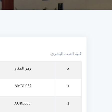
كلية الطب البشري:
رمز المقرر
م
AMDL057
1
AURE005
2