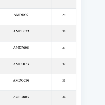
AMDI097
29
AMDL033
30
AMDP096
31
AMDS073
32
AMDC056
33
AURO003
34