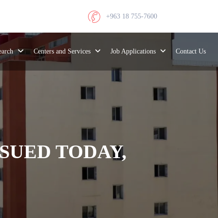
+963 18 755-7600
search
Centers and Services
Job Applications
Contact Us
SUED TODAY,