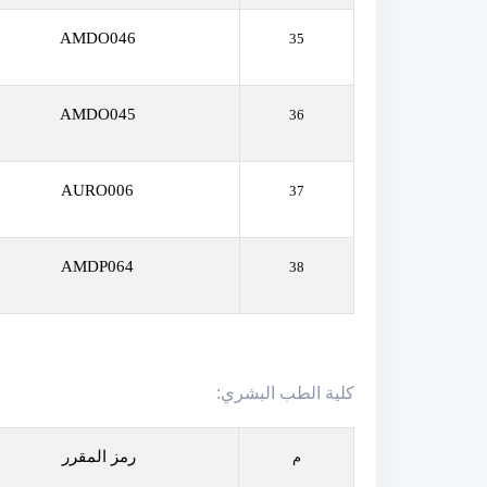
AMDO046
35
AMDO045
36
AURO006
37
AMDP064
38
كلية الطب البشري:
رمز المقرر
م