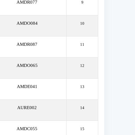
AMDR077
9
AMDO084
10
AMDR087
11
AMDO065
12
AMDE041
13
AURE002
14
AMDC055
15