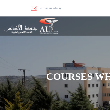
info@au.edu.sy
COURSES WH