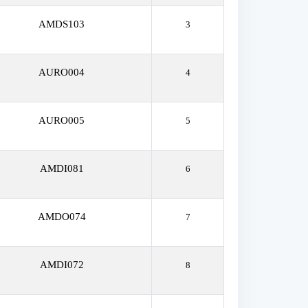
AMDS103
3
AURO004
4
AURO005
5
AMDI081
6
AMDO074
7
AMDI072
8