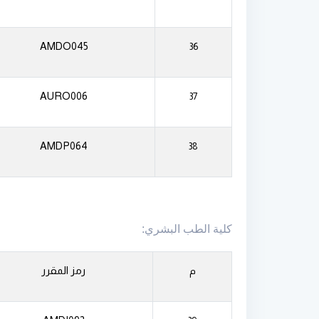
AMDO045
36
AURO006
37
AMDP064
38
كلية الطب البشري:
رمز المقرر
م