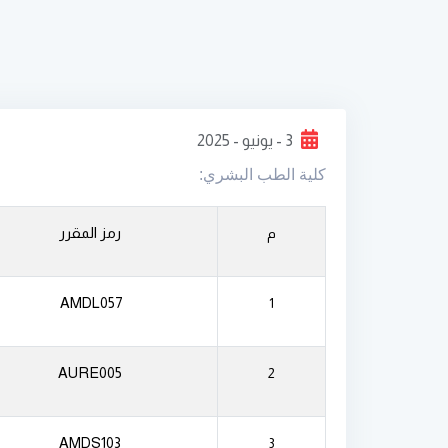
3 - يونيو - 2025
كلية الطب البشري:
رمز المقرر
م
AMDL057
1
AURE005
2
AMDS103
3