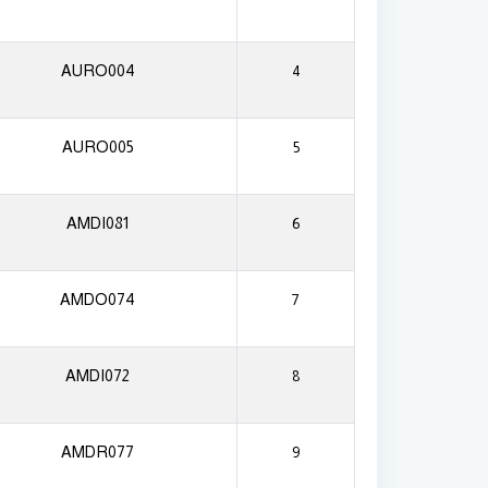
AURO004
4
AURO005
5
AMDI081
6
AMDO074
7
AMDI072
8
AMDR077
9