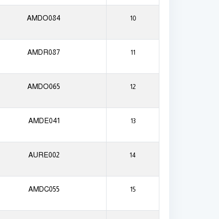
AMDO084
10
AMDR087
11
AMDO065
12
AMDE041
13
AURE002
14
AMDC055
15