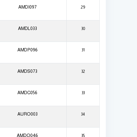
AMDI097
29
AMDL033
30
AMDP096
31
AMDS073
32
AMDC056
33
AURO003
34
AMDO046
35