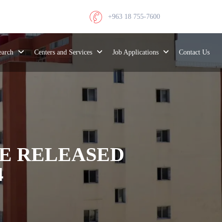
+963 18 755-7600
search
Centers and Services
Job Applications
Contact Us
RE RELEASED
4