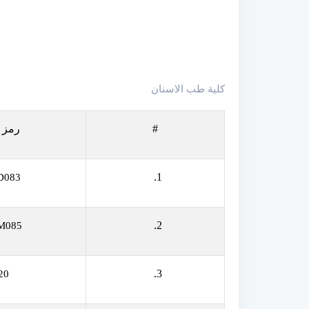
كلية طب الاسنان
#
رمز 
1.
D083
2.
M085
3.
20