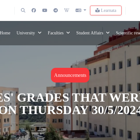
Learnata
Home
University
Faculties
Student Affairs
Scientific re
Announcements
S' GRADES THAT WE
ON THURSDAY 30/5/202