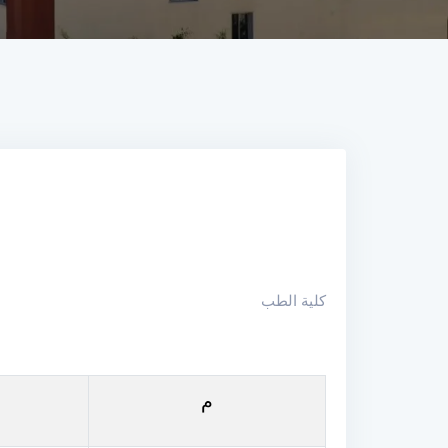
كلية الطب
م