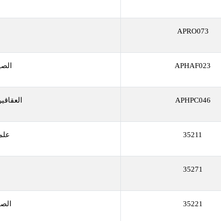
APRO073
APHAF023
الصيد
APHPC046
العقاقير 
35211
علم 
35271
35221
الصي