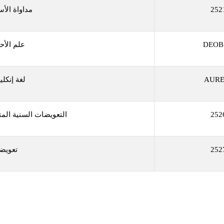
252
مداواة الأس
DEOB
علم الأحي
AURE
لغة إنكلي
252
التعويضات السنية المت
252
تعويض