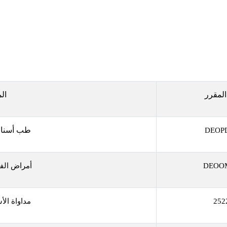
المقرر
ال
طب أسنان 
DEOP
DEOO
أمراض الفم
252
مداواة الأس