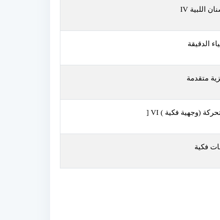
نان اللبية
IV
اء الدقيقة
زية متقدمة
حركة (وجهية فكية )
VI
[
ات فكية