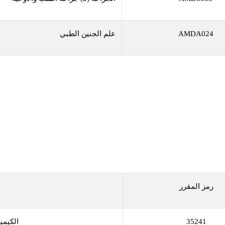
AMDA024
علم الجنين الطبي
رمز المقرر
35241
الكيمي