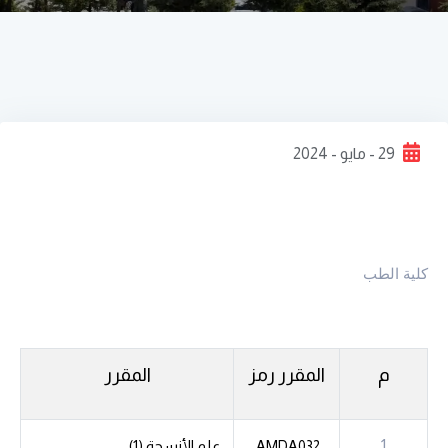
29 - مايو - 2024
كلية الطب
م
المقرر
رمز
المقرر
1
AMDA032
علم الأنسجة (1)