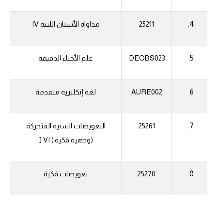
4.
25211
مداواة الأسنان اللبية
IV
5.
DEOBS023
علم الأحياء الدقيقة
6.
AURE002
لغة إنكليزية متقدمة
7.
25261
التعويضات السنية المتحركة
(وجهية فكية )
VI
[
8.
25270
تعويضات فكية