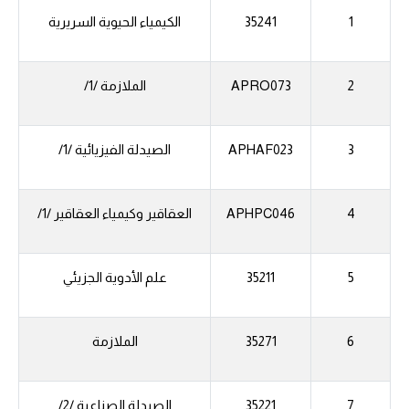
1
35241
الكيمياء الحيوية السريرية
2
APRO073
الملازمة /1/
3
APHAF023
الصيدلة الفيزيائية /1/
4
APHPC046
العقاقير وكيمياء العقاقير /1/
5
35211
علم الأدوية الجزيئي
6
35271
الملازمة
7
35221
الصيدلة الصناعية /2/