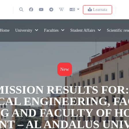
Learnata
Home
University
Faculties
Student Affairs
Scientific re
New
DMISSION RESULTS FOR
CAL ENGINEERING, FA
G AND FACULTY OF H
 – AL ANDALUS UNI