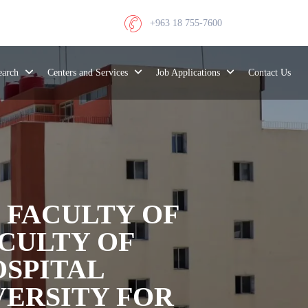
+963 18 755-7600
search
Centers and Services
Job Applications
Contact Us
: FACULTY OF
CULTY OF
OSPITAL
VERSITY FOR