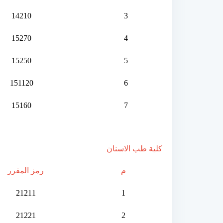
14210
3
15270
4
15250
5
151120
6
15160
7
كلية طب الاسنان
م
رمز المقرر
21211
1
21221
2