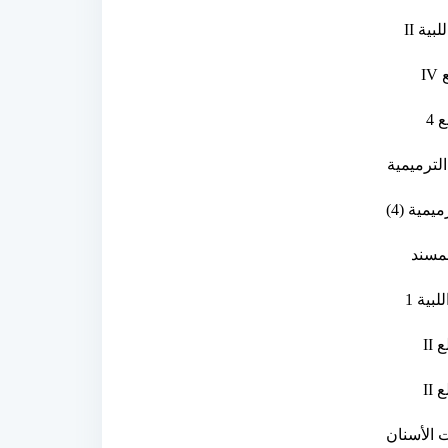
للبية
II
ع
IV
 4
الترميمية
يمية (4)
مسند
لبية 1
لع
II
لع
II
الأسنان