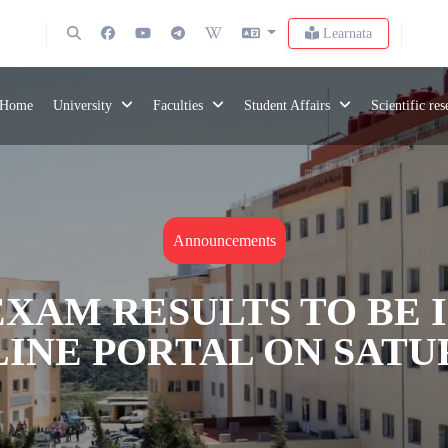
Learnata
Home
University
Faculties
Student Affairs
Scientific re
Announcements
XAM RESULTS TO BE 
INE PORTAL ON SATURD