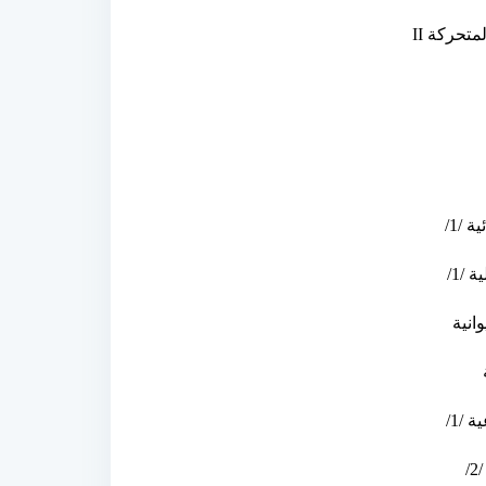
المتحركة
II
 /1/
 /1/
وانية
 /1/
/