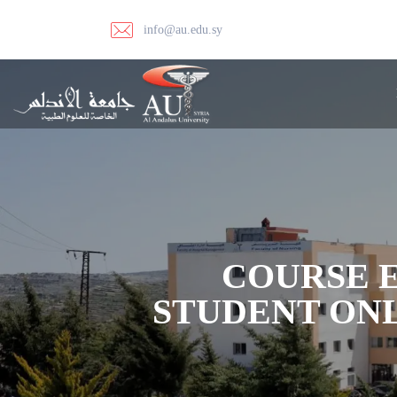
info@au.edu.sy
COURSE E
STUDENT ONL