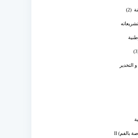
نة
(2)
شريعاته
وطنية
(3
 التخدير
ة
اصة بالفم)
II