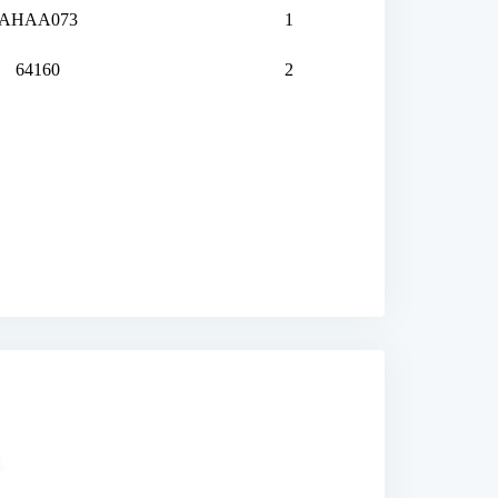
AHAA073
1
64160
2