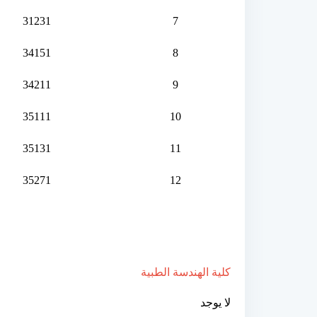
31231
7
34151
8
34211
9
35111
10
35131
11
35271
12
كلية الهندسة الطبية
لا يوجد