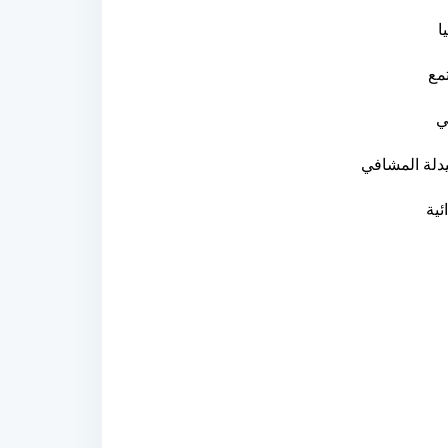
ا
مع
لي
يدلة المشافي
ئية