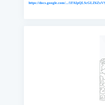
https://docs.google.com/.../1FAIpQLScGLZ6ZxVS.