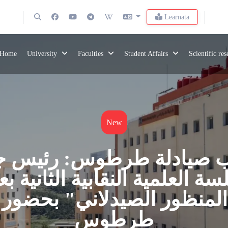
Learnata
Home
University
Faculties
Student Affairs
Scientific re
New
ب صيادلة طرطوس: رئيس جا
 العلمية النقابية الثانية بع
المنظور الصيدلاني" بحضور
طرطوس