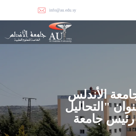
info@au.edu.sy
معة الأندلس
نوان "التحاليل
 رئيس جامعة