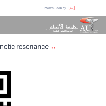
info@au.edu.sy
ا
gnetic resonance