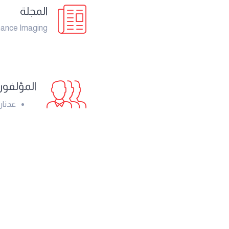
المجلة
ance Imaging
المؤلفو
عدنان