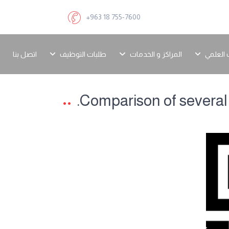
+963 18 755-7600
 العلمي
المراكز و الخدمات
طلبات التوظيف
اتصل بنا
Comparison of several 