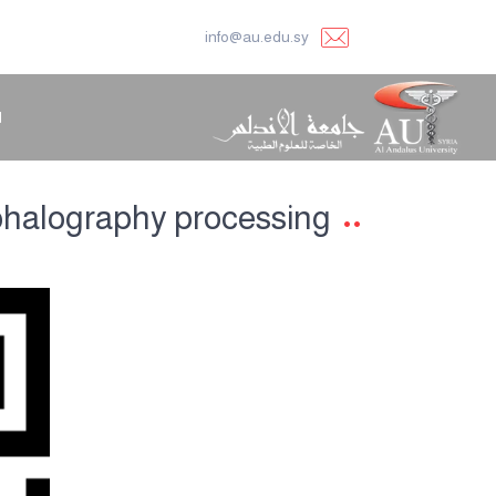
info@au.edu.sy
ا
phalography processing.