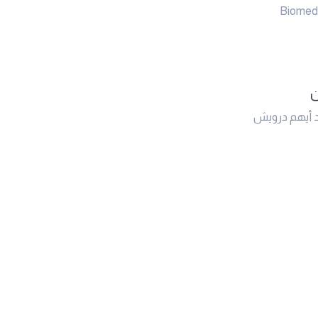
Biomed
ن
 أيهم درويش