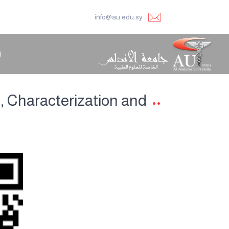
info@au.edu.sy
ا
 Characterization and