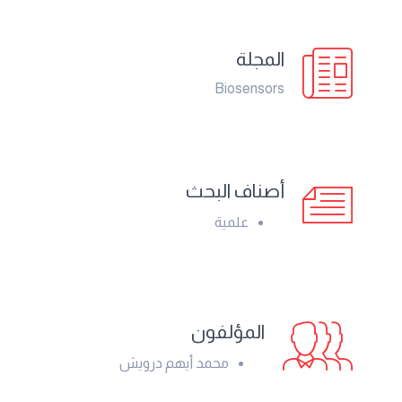
المجلة
Biosensors
أصناف البحث
علمية
المؤلفون
محمد أيهم درويش