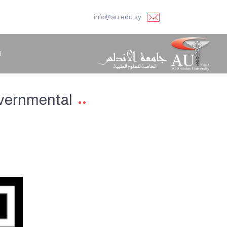
info@au.edu.sy
ا
overnmental