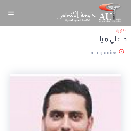
دكتوراه
د. علي ميا
هيئة تدريسية