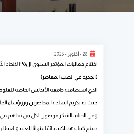
28 - أكتوبر - 2025
اختتام فعاليات المؤتمر السنوي ال٣٥ لاتحاد الأطباء العرب في أوروبا المؤتمر الدولي الطبي المشترك العاشر
(الجديد في الطب المعاصر)
الذي استضافته جامعة الأندلس الخاصة للعلوم الطبية واس
حيث تم تكريم السادة المحاضرين وروؤساء الجلسات و
وفي الختام، الشكر موصول لكل من ساهم في 
دمتم كما عهدناكم، دائمًا عنوانًا للعلم والعطاء