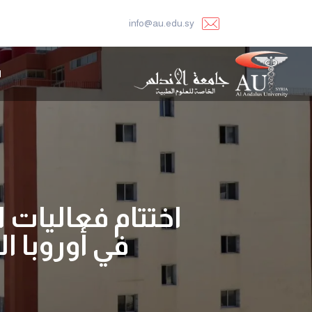
info@au.edu.sy
ا
في أوروبا ا