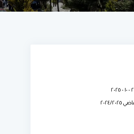
٢٠٢٤/