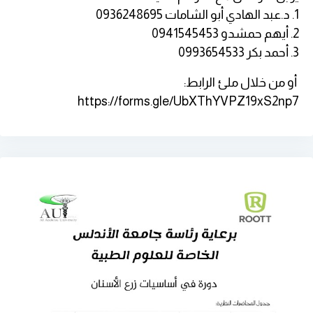
1. د.عبد الهادي أبو الشامات 0936248695
2. أيهم حمشدو 0941545453
3. أحمد بكر 0993654533
أو من خلال ملئ الرابط:
https://forms.gle/UbXThYVPZ19xS2np7