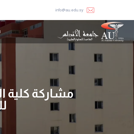
info@au.edu.sy
ا
مشاركة كلية ال
لل