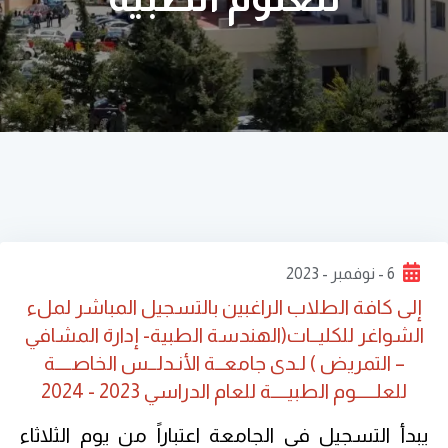
6 - نوفمبر - 2023
إلى كافة الطلاب الراغبين بالتسجيل المباشر لملء
الشواغر للكليــات(الهندسة الطبية- إدارة المشافي
– التمريض ) لـدى جامعــة الأنـدلــس الخاصــــة
للعلـــــوم الطبيــــة للعام الدراسي 2023 - 2024
يبدأ التسجيل في الجامعة اعتباراً من يوم الثلاثاء