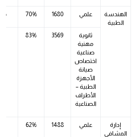
الهندسة
علمي
1680
70%
0%
الطبية
ثانوية
3569
83%
-
مهنية
صناعية
اختصاص
صيانة
الأجهزة
الطبية –
الأطراف
الصناعية
إدارة
علمي
1488
62%
2%
المشافي