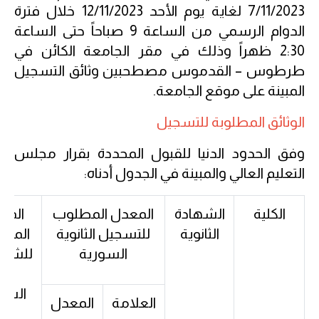
7/11/2023 لغاية يوم الأحد 12/11/2023 خلال فترة
الدوام الرسمي من الساعة 9 صباحاً حتى الساعة
2:30 ظهراً وذلك في مقر الجامعة الكائن في
طرطوس – القدموس مصطحبين وثائق التسجيل
المبينة على موقع الجامعة.
الوثائق المطلوبة للتسجيل
وفق الحدود الدنيا للقبول المحددة بقرار مجلس
التعليم العالي والمبينة في الجدول أدناه:
الكلية
الشهادة
المعدل المطلوب
المع
الثانوية
للتسجيل الثانوية
المط
السورية
للشها
غي
السو
العلامة
المعدل