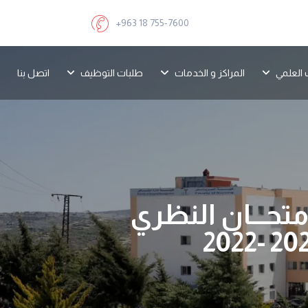
+963 18 755-7600
 العلمي
المراكز و الخدمات
طلبات التوظيف
اتصل بنا
امتحـــان النظري