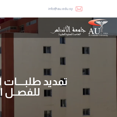
info@au.edu.sy
ا
تمديد طلبــــات ا
للفصــل الثــ