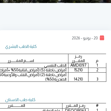
20 - يونيو - 2026
كلية الطب البشري
رمـــز
م
المقــــرر
اســــم المقـــــــرر
1
AMDI097
الطب النفسي
2
15210
أمراض باطنة (5) (أمراض انتانية50% +أمراض الدم50%)
3
14210
الصدرية50%)
كلية طب الاسنان
#
رمــز المـــقرر
المــــــــــقرر
1
DEOOR063
علم الإطباق