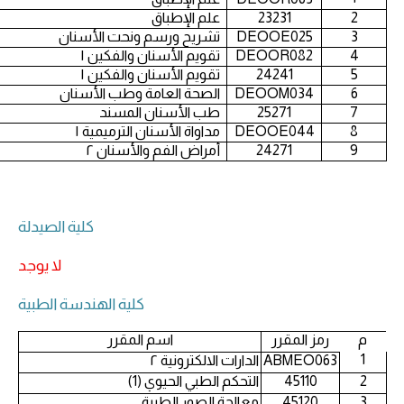
2
23231
علم الإطباق
3
DEOOE025
تشريح ورسم ونحت الأسنان
4
DEOOR082
تقويم الأسنان والفكين ١
5
24241
تقويم الأسنان والفكين ١
6
DEOOM034
الصحة العامة وطب الأسنان
7
25271
طب الأسنان المسند
8
DEOOE044
مداواة الأسنان الترميمية ١
9
24271
أمراض الفم والأسنان ٢
كلية الصيدلة
لا يوجد
كلية الهندسة الطبية
م
رمز المقرر
اسم المقرر
1
ABMEO063
الدارات الالكترونية ٢
2
45110
التحكم الطبي الحيوي (1)
3
45120
معالجة الصور الطبية