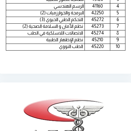
4
41160
الرسم الهندسي
5
42250
البرمجة والخوارزميات (2)
6
45272
التحكم الطبي الحيوي (3)
7
45273
نظم الأمان و السلامة الصحية (2)
8
45274
الاتصالات اللاسلكية في الطب
9
45210
نظم الإظهار الطبية
10
45220
الطب النووي