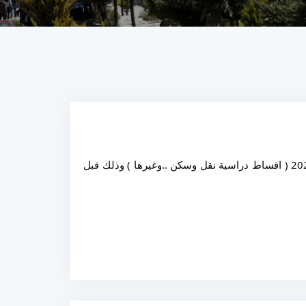
على كافة طلاب نظام (فصلي / ساعات) تسديد كافة المستحقات المالية نقداً للفصل الربيعي (الثاني) للعام الدراسي 2026/2025 ( اقساط دراسية نقل وسكن ..وغيرها ) وذلك قبل 