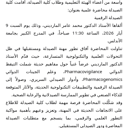
واسعة من أعضاء الهيئة التعليمية وطلاب كلية الصيدلة، أقامت كلية 
الصيدلة محاضرة علمية بعنوان:
الصيدلة الرقمية
ألقاها الأستاذ الدكتور محمد عامر المارديني، وذلك يوم السبت 9 
أيار 2026، الساعة 11:30 صباحاً، في المدرج الكبير بجامعة 
الأندلس.
تناولت المحاضرة آفاق تطور مهنة الصيدلة ومستقبلها في ظل 
التحولات العلمية والتكنولوجية المتسارعة، حيث قدّم الأستاذ 
الدكتور المارديني عرضاً غنياً حول مفاهيم حديثة شملت التيقظ 
الدوائي Pharmacovigilance، وعلم الجينات الدوائي 
Pharmacogenomics، وأدوار الصيدلي السريري، وصولاً إلى 
الصيدلة الرقمية والتطبيقات التكنولوجية الحديثة، والآثار المتوقعة 
للذكاء الصنعي في تطوير الممارسة الصيدلانية والرعاية الصحية.
وقد شكّلت المحاضرة فرصة مهمة لطلاب كلية الصيدلة للاطلاع 
على الاتجاهات الحديثة في المهنة، وتعزيز وعيهم بأهمية مواكبة 
التطور العلمي والرقمي، بما ينسجم مع متطلبات الصيدلة 
المعاصرة ودور الصيدلي المستقبلي.