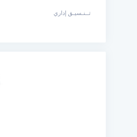
تــنـسيـق إدار