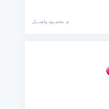
محمــود واصـــل