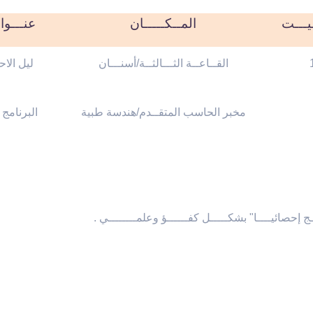
ـيـــت
المــكـــــان
عنـــو
القــاعــة الثـــالثــة/أسنـــان
ليل الاح
مخبر الحاسب المتقــدم/هندسة طبية
البرنام/
ـــــج إحصائيــــا" بشكـــــل كفــــــؤ وعلمــــــــي