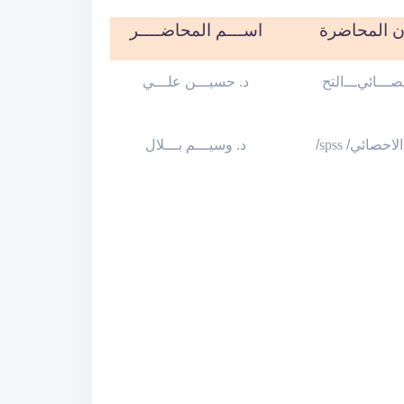
ان المحاضرة
اســـم المحاضــــر
صـــائي
ـــ
التح
د. حسيـــن علـــي
د. وسيـــم بـــلال
/
spss
ج الاحصائي