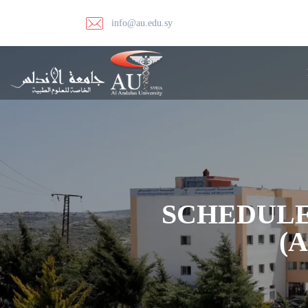
info@au.edu.sy
SCHEDULE
(