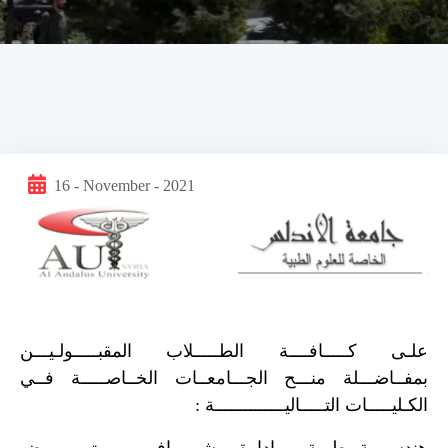
16 - November - 2021
علـى كـــــافــــة الطـــــلاب المقبـــــولـيـــن
بمفــاضـــلة منـــح الجـــامعــات الخــاصـــــة فــي
الكـليـــــات التـــــاليــــــــــــــة :