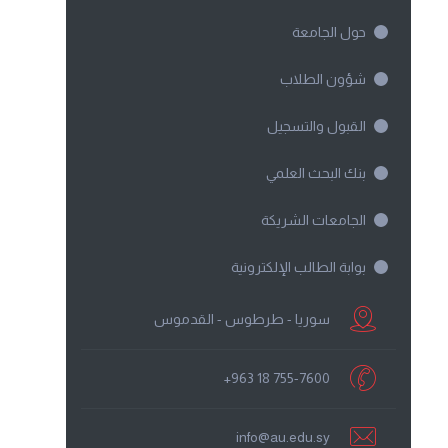
حول الجامعة
شؤون الطلاب
القبول والتسجيل
بنك البحث العلمي
الجامعات الشريكة
بوابة الطالب الإلكترونية
سوريا - طرطوس - القدموس
+963 18 755-7600
info@au.edu.sy