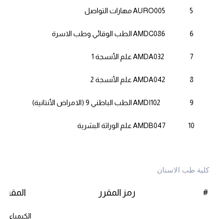
5
AURO005
مهارات التواصل
6
AMDC086
الطب الوقائي وطب الاسرة
7
AMDA032
علم الأنسجة 1
8
AMDA042
علم الأنسجة 2
9
AMDI102
الطب الباطني 9 (الامراض الأنتانية)
10
AMDB047
علم الوراثة البشرية
كلية طب الاسنان
رمز المقرر
المقرر
#
الكيمياء