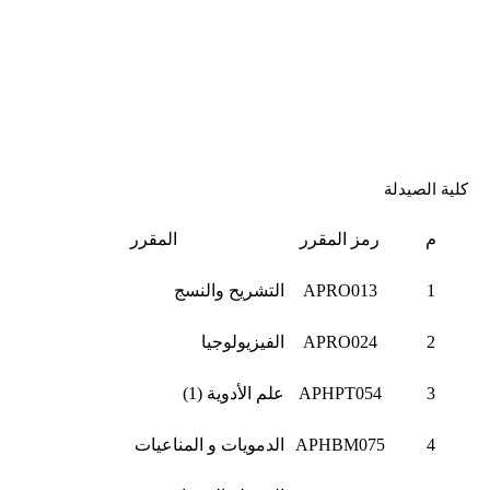
كلية الصيدلة
م
رمز المقرر
المقرر
1
APRO013
التشريح والنسج
2
APRO024
الفيزيولوجيا
3
APHPT054
علم الأدوية (1)
4
APHBM075
الدمويات و المناعيات