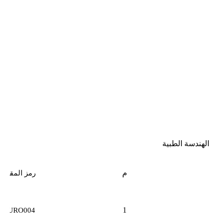
الهندسة الطبية
م
رمز المقرر
1
AURO004