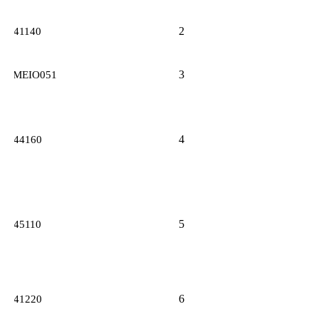
2
41140
3
ABMEIO051
4
44160
5
45110
6
41220