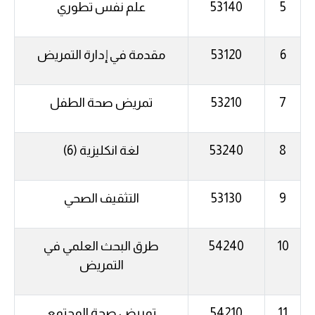
5
53140
علم نفس تطوري
6
53120
مقدمة في إدارة التمريض
7
53210
تمريض صحة الطفل
8
53240
لغة انكليزية (6)
9
53130
التثقيف الصحي
10
54240
طرق البحث العلمي في
التمريض
11
54210
تمريض صحة المجتمع