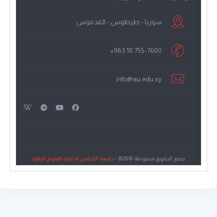
سوريا - طرطوس - القدموس
+963 18 755-7600
info@au.edu.sy
جميع الحقوق محفوظة © 2026 -
جامعة الأندلس الخاصة للعلوم الطبيّة