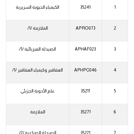
1
35241
الكيمياء الحيوية السريرية
2
APRO073
الملازمة /1/
3
APHAF023
الصيدلة الفيزيائية /1/
4
APHPC046
العقاقير وكيمياء العقاقير /1/
5
35211
علم الأدوية الجزيئي
6
35271
الملازمة
7
35221
الصيدلة الصناعية /2/