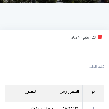
29 - مايو - 2024
كلية الطب
م
المقرر
رمز
المقرر
1
AMDA032
علم الأنسجة (1)