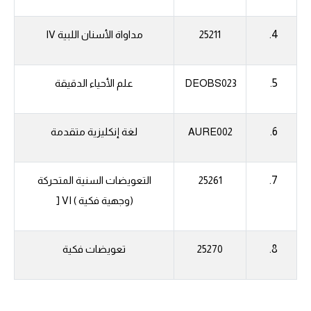
4.
25211
مداواة الأسنان اللبية
IV
5.
DEOBS023
علم الأحياء الدقيقة
6.
AURE002
لغة إنكليزية متقدمة
7.
25261
التعويضات السنية المتحركة
(وجهية فكية )
VI
[
8.
25270
تعويضات فكية