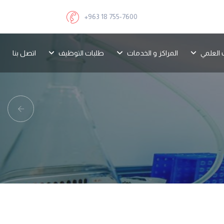
+963 18 755-7600
 العلمي
المراكز و الخدمات
طلبات التوظيف
اتصل بنا
revious