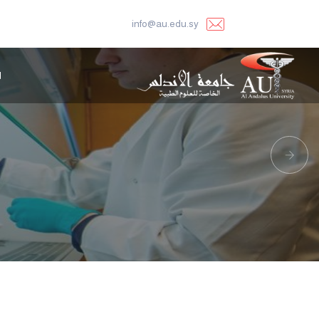
info@au.edu.sy
ا
Next