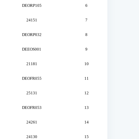
DEORP105
6
24151
7
DEORP032
8
DEEOS001
9
21181
10
DEOFR055
11
25131
12
DEOFR053
13
24261
14
24130
15