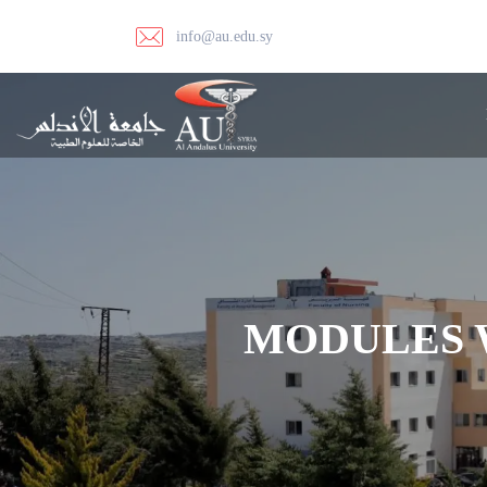
info@au.edu.sy
MODULES 