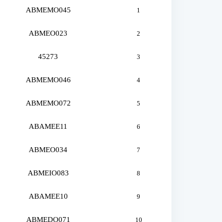
ABMEMO045
1
ABMEO023
2
45273
3
ABMEMO046
4
ABMEMO072
5
ABAMEE11
6
ABMEO034
7
ABMEIO083
8
ABAMEE10
9
ABMEDO071
10