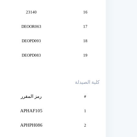
23140
16
DEOOR063
17
DEOPD093
18
DEOPD083
19
كلية الصيدلة
رمز المقرر
#
APHAF105
1
APHPH086
2