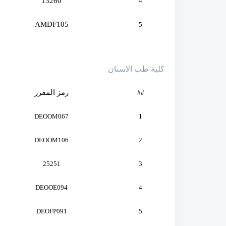
13260
4
AMDF105
5
كلية طب الاسنان
رمز المقرر
##
DEOOM067
1
DEOOM106
2
25251
3
DEOOE094
4
DEOFP091
5