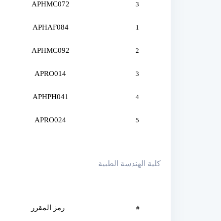
APHMC072
3
APHAF084
1
APHMC092
2
APRO014
3
APHPH041
4
APRO024
5
كلية الهندسة الطبية
رمز المقرر
#