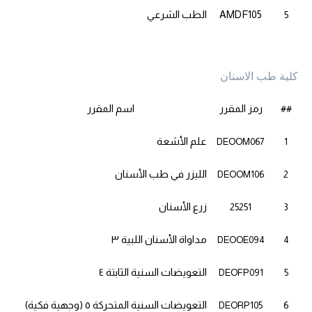
AMDF105
الطب الشرعي
5
كلية طب الاسنان
رمز المقرر
اسم المقرر
##
علم الأشعة
DEOOM067
1
الليزر في طب الأسنان
DEOOM106
2
زرع الأسنان
25251
3
مداواة الأسنان اللبية ٣
DEOOE094
4
التعويضات السنية الثابتة ٤
DEOFP091
5
التعويضات السنية المتحركة ٥ (وجهية فكية)
DEORP105
6