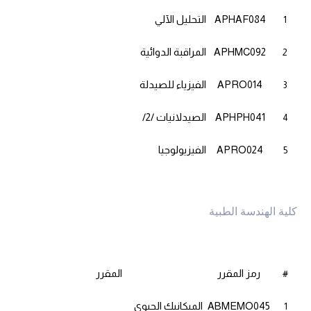
APHAF084
التحليل الآلي
1
APHMC092
المراقبة الدوائية
2
APRO014
الفيزياء للصيدلة
3
APHPH041
الصيدلانيات /2/
4
APRO024
الفيزيولوجيا
5
كلية الهندسة الطبية
رمز المقرر
المقرر
#
ABMEMO045
الميكانيك الحيوي
1