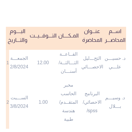
اســـم
عنـــوان
اليـــــوم
المــكـــــان
التــــوقـــيـــت
المحاضــــر
المحاضرة
والتــــاريخ
القــاعــة
د. حسيـــن
التح
ـــ
ليل
الجمعـــة
الثـــالثــة/
12.00
1
علـــي
الاحصـــائي
2/8/2024
أسنـــان
مخبر
البرنامج
الحاسب
د. وسيـــم
الســـبت
الاحصائي/
المتقــدم/
1.00
2
بـــلال
3/8/2024
spss
/
هندسة
طبية