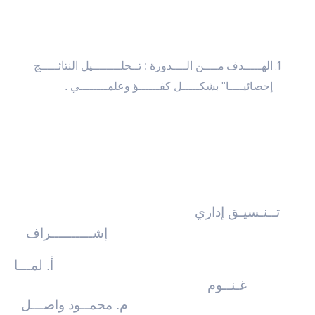
الهـــــدف
مــــن الــــدورة : تــحلــــــــيل النتائـــــج
إحصائيــــا" بشكـــــل كفــــــؤ وعلمــــــــي .
تــنـسيـق إداري
إشــــــــــراف
أ. لمـــا
غـنــوم
م. محمــود واصـــل