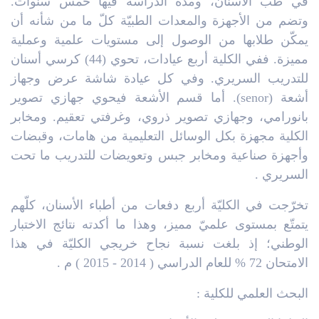
في طب الأسنان، ومدة الدراسة فيها خمس سنوات.
وتضم من الأجهزة والمعدات الطبيّة كلّ ما من شأنه أن
يمكّن طلابها من الوصول إلى مستويات علمية وعملية
مميزة. ففي الكلية أربع عيادات، تحوي (44) كرسي أسنان
للتدريب السريري. وفي كل عيادة شاشة عرض وجهاز
أشعة (senor). أما قسم الأشعة فيحوي جهازي تصوير
بانورامي، وجهازي تصوير ذروي، وغرفتي تعقيم. ومخابر
الكلية مجهزة بكل الوسائل التعليمية من هامات، وقبضات
وأجهزة صناعية ومخابر جبس وتعويضات للتدريب ما تحت
السريري .
تخرّجت في الكليّة أربع دفعات من أطباء الأسنان، كلّهم
يتمتّع بمستوى علميّ مميز، وهذا ما أكدته نتائج الاختبار
الوطني؛ إذ بلغت نسبة نجاح خريجي الكليّة في هذا
الامتحان 72 % للعام الدراسي ( 2014 - 2015 ) م .
البحث العلمي للكلية :