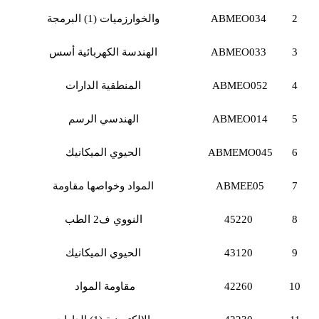
2
ABMEO034
والخوارزميات
(1)
البرمجة
3
ABMEO033
الهندسة الكهربائية
أسس
4
ABMEO052
المنطقية
الدارات
5
ABMEO014
الهندسي
الرسم
6
ABMEMO045
الحيوي
الميكانيك
7
ABMEE05
المواد وخواصها
مقاومة
8
45220
النووي ف
2
الطب
9
43120
الحيوي
الميكانيك
10
42260
مقاومة المواد