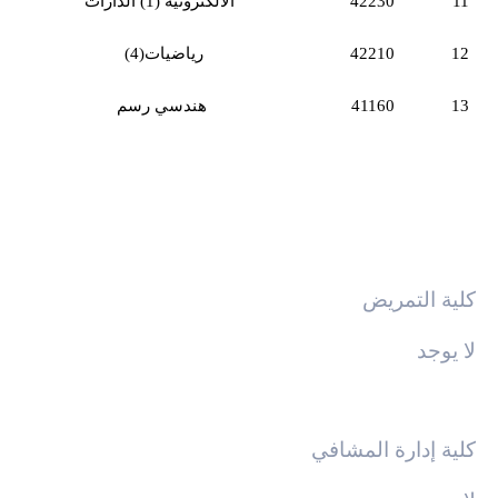
11
42230
(1)
الالكترونية
الدارات
12
42210
رياضيات(4)
13
41160
هندسي
رسم
كلية التمريض
لا يوجد
كلية إدارة المشافي