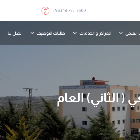
+963 18 755-7600
 العلمي
المراكز و الخدمات
طلبات التوظيف
اتصل بنا
( الثاني) العام