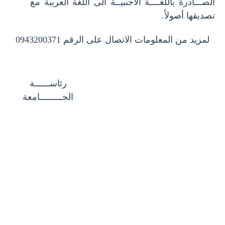
الصـــادرة باللغــــة الأجنبيــة الى اللغة العربية مع
تصديقها أصولاً.
لمزيد من المعلومات الاتصال على الرقم 0943200371
دائرة الامتحانات
نائب رئيس
رئاســــــة
الجـــــــــامعة
الجامعة
للشؤون الإدارية
والطلاب
د. تيسير سلمان
أ.د. علي ابراهيم
أ.د. محمد عامر
المارديني
دائرة الامتحانات
نائب رئيس
الجامعة
للشؤون الإدارية