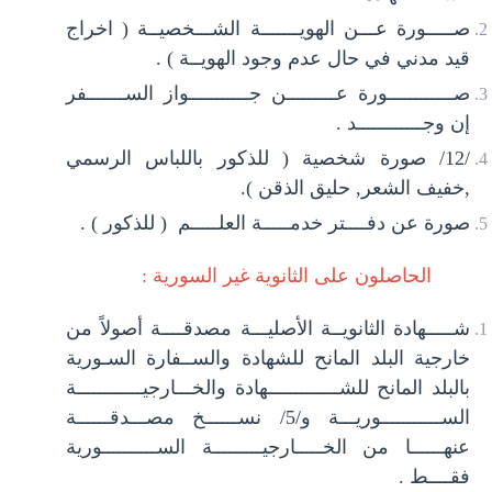
صـــــورة عـــن الهويـــــــة الشـــخصيــة ( اخراج
قيد مدني في حال عدم وجود الهويــة ) .
صــــــــــــورة عـــــــــن جـــــــــــواز الســـــــفر
إن وجــــــــــــد .
/12/ صورة شخصية ( للذكور باللباس الرسمي
,خفيف الشعر, حليق الذقن ).
صورة عن دفــــتر خدمـــــة العلـــــم ( للذكور ) .
الحاصلون على الثانوية غير السورية :
شـــــهادة الثانويــة الأصليـــة مصدقــــة أصولاً من
خارجية البلد المانح للشهادة والســفارة السـورية
بالبلد المانح للشـــــــــــــهادة والخـــارجيــــــــــــة
الســـــــــــوريـــة و/5/ نســــــخ مصـــدقــــــة
عنهــــــا من الخـــــارجيـــــــــة الســــــــــورية
فقــــط .