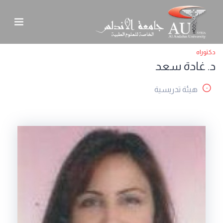
دكتوراه
د. غادة سعد
هيئة تدريسية