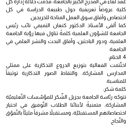
عُقد لقاء في المدرج الكبير بالجامعة، قدّمت خلاله إدارة كل
كلية عروضاً تعريفية حول طبيعة الدراسة في كل
اختصاص وآفاق سوق العمل المتاحة للخريجين.
كما ألقى الأستاذ الدكتور كنعان التميمي نائب رئيس
الجامعة للشؤون العلمية كلمةً تناول فيها رؤية الجامعة
العلمية، ودور الباحثين، وآفاق البحث والنشر العلمي في
الجامعة.
4. الختام:
اختُتمت الفعالية بتوزيع الدروع التذكارية على ممثلي
المدارس المشاركة، والتقاط الصور التذكارية توثيقاً
للمناسبة.
كلمة شكر:
تتوجّه رئاسة الجامعة بجزيل الشّكر للمؤسّسات التّعليميّة
المشاركة، متمنيةً لأبنائنا الطلاب التّوفيق في اختيار
اختصاصاتهم المستقبليّة، ومستقبلاً مشرقاً مليئاً بالتّفوّق
والنّجاح.