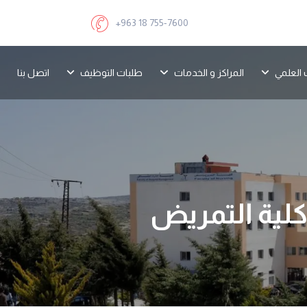
+963 18 755-7600
 العلمي
المراكز و الخدمات
طلبات التوظيف
اتصل بنا
لية التمريض