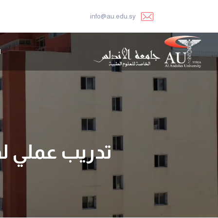
info@au.edu.sy
ا
تدريب عملي ل